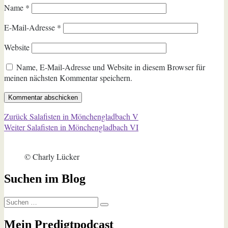
Name
*
E-Mail-Adresse
*
Website
Name, E-Mail-Adresse und Website in diesem Browser für
meinen nächsten Kommentar speichern.
Beitragsnavigation
Vorheriger
Zurück
Salafisten in Mönchengladbach V
Nächster
Beitrag:
Weiter
Salafisten in Mönchengladbach VI
Beitrag:
© Charly Lücker
Suchen im Blog
Suchen
Suchen
nach:
Mein Predigtpodcast