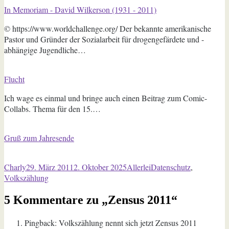
In Memoriam - David Wilkerson (1931 - 2011)
© https://www.worldchallenge.org/ Der bekannte amerikanische
Pastor und Gründer der Sozialarbeit für drogengefärdete und -
abhängige Jugendliche…
Flucht
Ich wage es einmal und bringe auch einen Beitrag zum Comic-
Collabs. Thema für den 15.…
Gruß zum Jahresende
Autor
Veröffentlicht
Kategorien
Schlagwörter
Charly
29. März 2011
2. Oktober 2025
Allerlei
Datenschutz
,
am
Volkszählung
5 Kommentare zu „Zensus 2011“
Pingback: Volkszählung nennt sich jetzt Zensus 2011