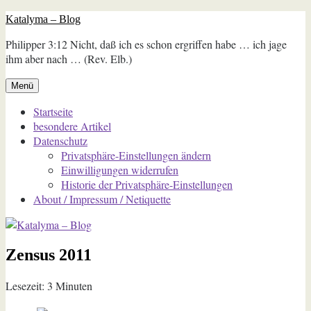
Zum
Katalyma – Blog
Inhalt
Philipper 3:12 Nicht, daß ich es schon ergriffen habe … ich jage
springen
ihm aber nach … (Rev. Elb.)
Menü
Startseite
besondere Artikel
Datenschutz
Privatsphäre-Einstellungen ändern
Einwilligungen widerrufen
Historie der Privatsphäre-Einstellungen
About / Impressum / Netiquette
Zensus 2011
Lesezeit:
3
Minuten