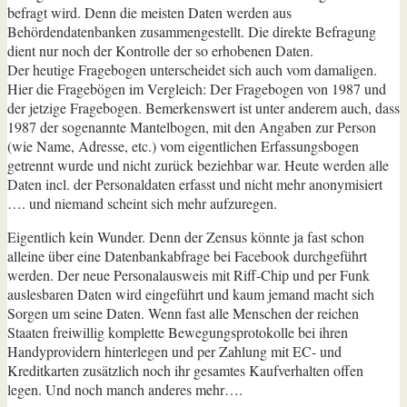
befragt wird. Denn die meisten Daten werden aus
Behördendatenbanken zusammengestellt. Die direkte Befragung
dient nur noch der Kontrolle der so erhobenen Daten.
Der heutige Fragebogen unterscheidet sich auch vom damaligen.
Hier die Fragebögen im Vergleich: Der Fragebogen von 1987 und
der jetzige Fragebogen. Bemerkenswert ist unter anderem auch, dass
1987 der sogenannte Mantelbogen,
mit den Angaben zur Person
(wie Name, Adresse, etc.) vom eigentlichen Erfassungsbogen
getrennt wurde und nicht zurück beziehbar war. Heute werden alle
Daten incl. der Personaldaten erfasst und nicht mehr anonymisiert
…. und niemand scheint sich mehr aufzuregen.
Eigentlich kein Wunder. Denn der Zensus könnte ja fast schon
alleine über eine Datenbankabfrage bei Facebook durchgeführt
werden. Der neue Personalausweis mit Riff-Chip und per Funk
auslesbaren Daten wird eingeführt und kaum jemand macht sich
Sorgen um seine Daten. Wenn fast alle Menschen der reichen
Staaten freiwillig komplette Bewegungsprotokolle bei ihren
Handyprovidern hinterlegen und per Zahlung mit EC- und
Kreditkarten zusätzlich noch ihr gesamtes Kaufverhalten offen
legen. Und noch manch anderes mehr….