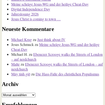
Meine schräge Jesus-WG und der heilige Cheat-Day
Digital Independence Day
Jahreslosung 2026
Jesus Christ is coming to town …
Neueste Kommentare
Michael Krug
zu
Just think about IV
Jesus Schmuck
zu
Meine schräge Jesus-WG und der heilige
Cheat-Day
Michael H.
zu
Ebenezer Scrooge walks the Streets of London
– auf nerdchurch
Malte
zu
Ebenezer Scrooge walks the Streets of London – auf
nerdchurch
Máy tính giờ
zu
Die Hass-Falle des christlichen Populismus
Archiv
Archiv
Empfehlungen