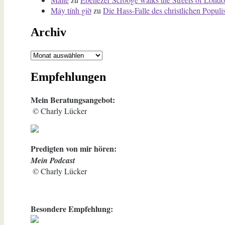
Máy tính giờ
zu
Die Hass-Falle des christlichen Popul
Archiv
Archiv
Empfehlungen
Mein Beratungsangebot:
© Charly Lücker
Predigten von mir hören:
Mein Podcast
© Charly Lücker
Besondere Empfehlung: