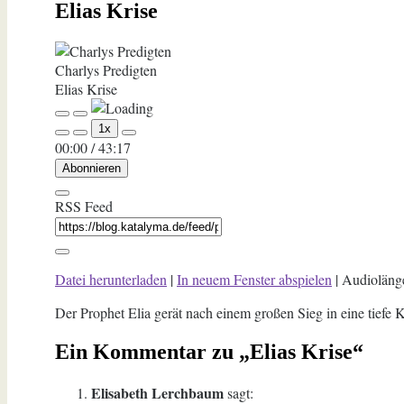
Elias Krise
Charlys Predigten
Elias Krise
Play
Pause
1x
Episode
Episode
00:00
/
43:17
Abonnieren
RSS Feed
Datei herunterladen
|
In neuem Fenster abspielen
|
Audioläng
Der Prophet Elia gerät nach einem großen Sieg in eine tiefe 
Ein Kommentar zu „Elias Krise“
Elisabeth Lerchbaum
sagt: