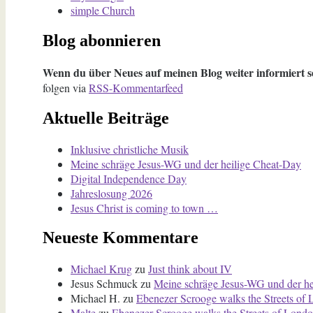
simple Church
Blog abonnieren
Wenn du über Neues auf meinen Blog weiter informiert se
folgen via
RSS-Kommentarfeed
Aktuelle Beiträge
Inklusive christliche Musik
Meine schräge Jesus-WG und der heilige Cheat-Day
Digital Independence Day
Jahreslosung 2026
Jesus Christ is coming to town …
Neueste Kommentare
Michael Krug
zu
Just think about IV
Jesus Schmuck
zu
Meine schräge Jesus-WG und der he
Michael H.
zu
Ebenezer Scrooge walks the Streets of
Malte
zu
Ebenezer Scrooge walks the Streets of Londo