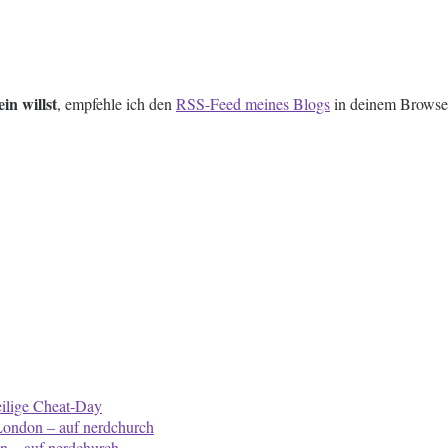
in willst
, empfehle ich den
RSS-Feed meines Blogs
in deinem Browser
ilige Cheat-Day
 London – auf nerdchurch
n – auf nerdchurch