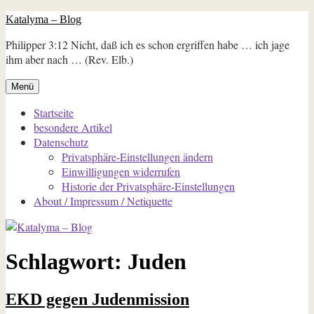
Zum
Katalyma – Blog
Inhalt
Philipper 3:12 Nicht, daß ich es schon ergriffen habe … ich jage
springen
ihm aber nach … (Rev. Elb.)
Menü
Startseite
besondere Artikel
Datenschutz
Privatsphäre-Einstellungen ändern
Einwilligungen widerrufen
Historie der Privatsphäre-Einstellungen
About / Impressum / Netiquette
Schlagwort:
Juden
EKD gegen Judenmission