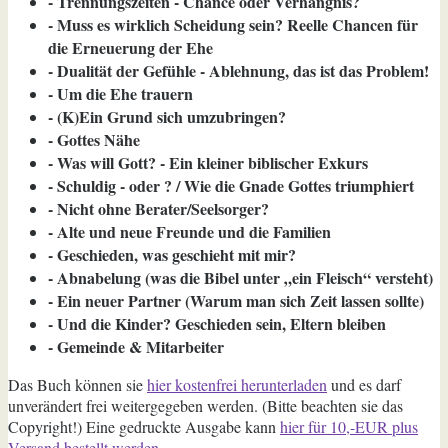
- Trennungszeiten - Chance oder Verhängnis?
- Muss es wirklich Scheidung sein? Reelle Chancen für
die Erneuerung der Ehe
- Dualität der Gefühle - Ablehnung, das ist das Problem!
- Um die Ehe trauern
- (K)Ein Grund sich umzubringen?
- Gottes Nähe
- Was will Gott? - Ein kleiner biblischer Exkurs
- Schuldig - oder ? / Wie die Gnade Gottes triumphiert
- Nicht ohne Berater/Seelsorger?
- Alte und neue Freunde und die Familien
- Geschieden, was geschieht mit mir?
- Abnabelung (was die Bibel unter „ein Fleisch“ versteht)
- Ein neuer Partner (Warum man sich Zeit lassen sollte)
- Und die Kinder? Geschieden sein, Eltern bleiben
- Gemeinde & Mitarbeiter
Das Buch können sie
hier kostenfrei herunterladen
und es darf
unverändert frei weitergegeben werden. (Bitte beachten sie das
Copyright!) Eine gedruckte Ausgabe kann
hier für 10,-EUR plus
Versand bestellt werden.