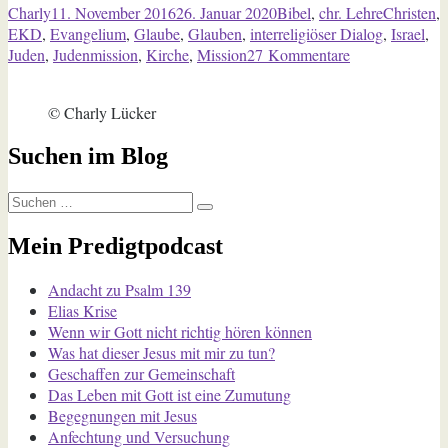
Autor
Veröffentlicht
Kategorien
Schlagwör
Charly
11. November 2016
26. Januar 2020
Bibel
,
chr. Lehre
Christen
,
Judenmission“
am
EKD
,
Evangelium
,
Glaube
,
Glauben
,
interreligiöser Dialog
,
Israel
,
zu
Juden
,
Judenmission
,
Kirche
,
Mission
27 Kommentare
EKD
gegen
© Charly Lücker
Judenmission
Suchen im Blog
Suchen
Suchen
nach:
Mein Predigtpodcast
Andacht zu Psalm 139
Elias Krise
Wenn wir Gott nicht richtig hören können
Was hat dieser Jesus mit mir zu tun?
Geschaffen zur Gemeinschaft
Das Leben mit Gott ist eine Zumutung
Begegnungen mit Jesus
Anfechtung und Versuchung