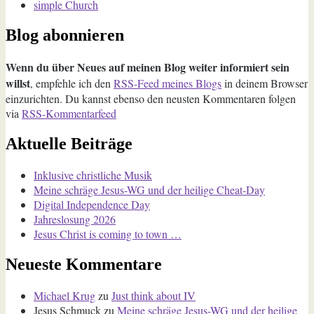
simple Church
Blog abonnieren
Wenn du über Neues auf meinen Blog weiter informiert sein
willst
, empfehle ich den
RSS-Feed meines Blogs
in deinem Browser
einzurichten. Du kannst ebenso den neusten Kommentaren folgen
via
RSS-Kommentarfeed
Aktuelle Beiträge
Inklusive christliche Musik
Meine schräge Jesus-WG und der heilige Cheat-Day
Digital Independence Day
Jahreslosung 2026
Jesus Christ is coming to town …
Neueste Kommentare
Michael Krug
zu
Just think about IV
Jesus Schmuck
zu
Meine schräge Jesus-WG und der heilige