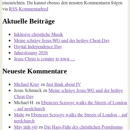
einzurichten. Du kannst ebenso den neusten Kommentaren folgen
via
RSS-Kommentarfeed
Aktuelle Beiträge
Inklusive christliche Musik
Meine schräge Jesus-WG und der heilige Cheat-Day
Digital Independence Day
Jahreslosung 2026
Jesus Christ is coming to town …
Neueste Kommentare
Michael Krug
zu
Just think about IV
Jesus Schmuck
zu
Meine schräge Jesus-WG und der heilige
Cheat-Day
Michael H.
zu
Ebenezer Scrooge walks the Streets of London
– auf nerdchurch
Malte
zu
Ebenezer Scrooge walks the Streets of London – auf
nerdchurch
Máy tính giờ
zu
Die Hass-Falle des christlichen Populismus