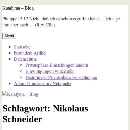
Zum
Katalyma – Blog
Inhalt
Philipper 3:12 Nicht, daß ich es schon ergriffen habe … ich jage
springen
ihm aber nach … (Rev. Elb.)
Menü
Startseite
besondere Artikel
Datenschutz
Privatsphäre-Einstellungen ändern
Einwilligungen widerrufen
Historie der Privatsphäre-Einstellungen
About / Impressum / Netiquette
Schlagwort:
Nikolaus
Schneider