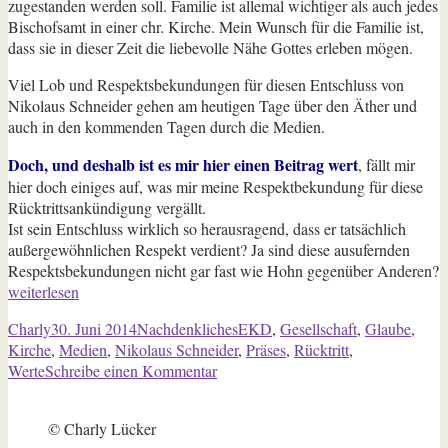
zugestanden werden soll. Familie ist allemal wichtiger als auch jedes
Bischofsamt in einer chr. Kirche. Mein Wunsch für die Familie ist,
dass sie in dieser Zeit die liebevolle Nähe Gottes erleben mögen.
Viel Lob und Respektsbekundungen für diesen Entschluss von
Nikolaus Schneider gehen am heutigen Tage über den Äther und
auch in den kommenden Tagen durch die Medien.
Doch, und deshalb ist es mir hier einen Beitrag wert
, fällt mir
hier doch einiges auf, was mir meine Respektbekundung für diese
Rücktrittsankündigung vergällt.
Ist sein Entschluss wirklich so herausragend, dass er tatsächlich
außergewöhnlichen Respekt verdient? Ja sind diese ausufernden
Respektsbekundungen nicht gar fast wie Hohn gegenüber Anderen?
„Showabtritt“
weiterlesen
Autor
Veröffentlicht
Kategorien
Schlagwörter
Charly
30. Juni 2014
Nachdenkliches
EKD
,
Gesellschaft
,
Glaube
,
am
Kirche
,
Medien
,
Nikolaus Schneider
,
Präses
,
Rücktritt
,
zu
Werte
Schreibe einen Kommentar
Showabtritt
© Charly Lücker