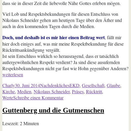
dass sie in dieser Zeit die liebevolle Nähe Gottes erleben mögen.
Viel Lob und Respektsbekundungen für diesen Entschluss von
Nikolaus Schneider gehen am heutigen Tage über den Äther und
auch in den kommenden Tagen durch die Medien.
Doch, und deshalb ist es mir hier einen Beitrag wert
, fällt mir
hier doch einiges auf, was mir meine Respektbekundung für diese
Rücktrittsankündigung vergällt.
Ist sein Entschluss wirklich so herausragend, dass er tatsächlich
außergewöhnlichen Respekt verdient? Ja sind diese ausufernden
Respektsbekundungen nicht gar fast wie Hohn gegenüber Anderen?
„Showabtritt“
weiterlesen
Autor
Veröffentlicht
Kategorien
Schlagwörter
Charly
30. Juni 2014
Nachdenkliches
EKD
,
Gesellschaft
,
Glaube
,
am
Kirche
,
Medien
,
Nikolaus Schneider
,
Präses
,
Rücktritt
,
zu
Werte
Schreibe einen Kommentar
Showabtritt
Guttenberg und die Gutmenschen
Lesezeit:
2
Minuten