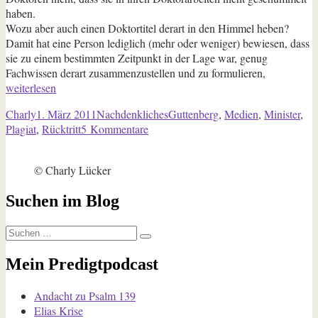
haben.
Wozu aber auch einen Doktortitel derart in den Himmel heben?
Damit hat eine Person lediglich (mehr oder weniger) bewiesen, dass
sie zu einem bestimmten Zeitpunkt in der Lage war, genug
„Guttenber
Fachwissen derart zusammenzustellen und zu formulieren,
und
weiterlesen
die
Autor
Veröffentlicht
Kategorien
Schlagwörter
Charly
1. März 2011
Nachdenkliches
Guttenberg
,
Medien
,
Minister
,
Gutmensch
am
zu
Plagiat
,
Rücktritt
5 Kommentare
Guttenberg
und
© Charly Lücker
die
Gutmenschen
Suchen im Blog
Suchen
Suchen
nach:
Mein Predigtpodcast
Andacht zu Psalm 139
Elias Krise