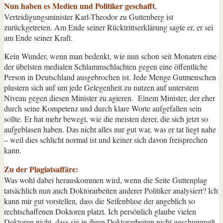
Nun haben es Medien und Politiker geschafft
,
Verteidigungsminister Karl-Theodor zu Guttenberg ist
zurückgetreten. Am Ende seiner Rücktrittserklärung sagte er, er sei
am Ende seiner Kraft.
Kein Wunder, wenn man bedenkt, wie nun schon seit Monaten eine
der übelsten medialen Schlammschlachten gegen eine öffentliche
Person in Deutschland ausgebrochen ist. Jede Menge Gutmenschen
plustern sich auf um jede Gelegenheit zu nutzen auf unterstem
Niveau gegen diesen Minister zu agieren. Einem Minister, der eher
durch seine Kompetenz und durch klare Worte aufgefallen sein
sollte. Er hat mehr bewegt, wie die meisten derer, die sich jetzt so
aufgeblasen haben. Das nicht alles nur gut war, was er tat liegt nahe
– weil dies schlicht normal ist und keiner sich davon freisprechen
kann.
Zu der Plagiatsaffäre:
Was wohl dabei herauskommen wird, wenn die Seite Guttenplag
tatsächlich nun auch Doktorarbeiten anderer Politiker analysiert? Ich
kann mir gut vorstellen, dass die Seifenblase der angeblich so
rechtschaffenen Doktoren platzt. Ich persönlich glaube vielen
Doktoren nicht, dass sie in ihren Doktorarbeiten nicht geschummelt