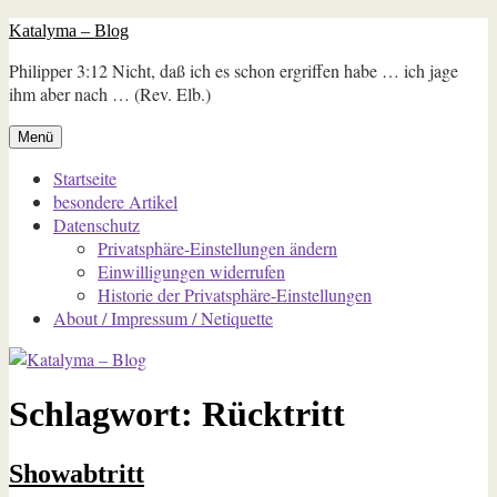
Zum
Katalyma – Blog
Inhalt
Philipper 3:12 Nicht, daß ich es schon ergriffen habe … ich jage
springen
ihm aber nach … (Rev. Elb.)
Menü
Startseite
besondere Artikel
Datenschutz
Privatsphäre-Einstellungen ändern
Einwilligungen widerrufen
Historie der Privatsphäre-Einstellungen
About / Impressum / Netiquette
Schlagwort:
Rücktritt
Showabtritt