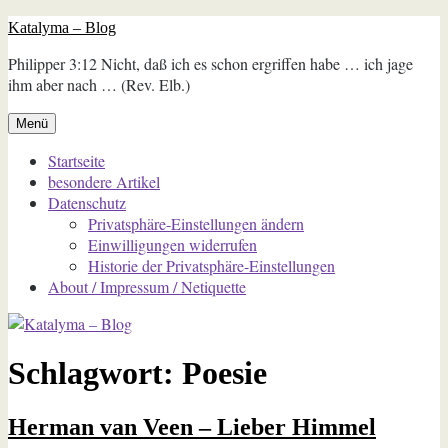
Zum
Katalyma – Blog
Inhalt
Philipper 3:12 Nicht, daß ich es schon ergriffen habe … ich jage
springen
ihm aber nach … (Rev. Elb.)
Menü
Startseite
besondere Artikel
Datenschutz
Privatsphäre-Einstellungen ändern
Einwilligungen widerrufen
Historie der Privatsphäre-Einstellungen
About / Impressum / Netiquette
Schlagwort:
Poesie
Herman van Veen – Lieber Himmel