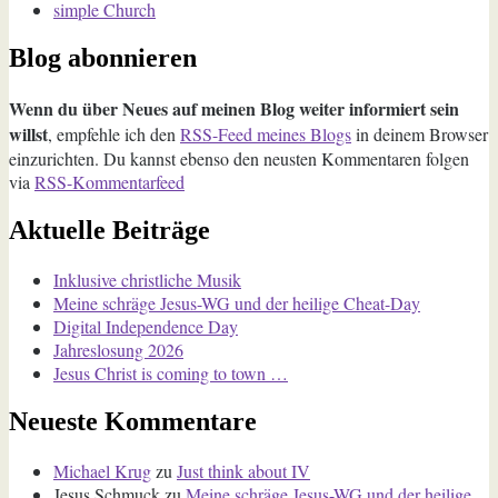
simple Church
Blog abonnieren
Wenn du über Neues auf meinen Blog weiter informiert sein
willst
, empfehle ich den
RSS-Feed meines Blogs
in deinem Browser
einzurichten. Du kannst ebenso den neusten Kommentaren folgen
via
RSS-Kommentarfeed
Aktuelle Beiträge
Inklusive christliche Musik
Meine schräge Jesus-WG und der heilige Cheat-Day
Digital Independence Day
Jahreslosung 2026
Jesus Christ is coming to town …
Neueste Kommentare
Michael Krug
zu
Just think about IV
Jesus Schmuck
zu
Meine schräge Jesus-WG und der heilige