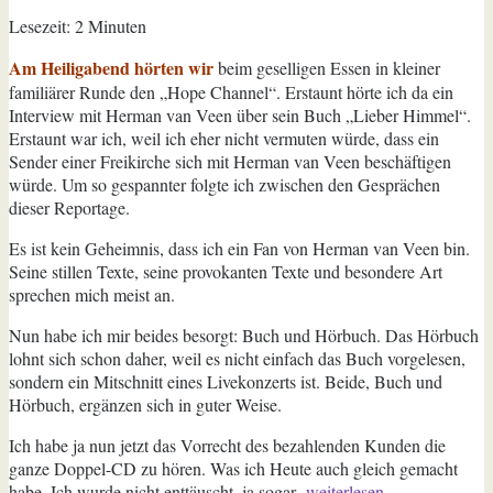
Lesezeit:
2
Minuten
Am Heiligabend hörten wir
beim geselligen Essen in kleiner
familiärer Runde den „Hope Channel“. Erstaunt hörte ich da ein
Interview mit Herman van Veen über sein Buch „Lieber Himmel“.
Erstaunt war ich, weil ich eher nicht vermuten würde, dass ein
Sender einer Freikirche sich mit Herman van Veen beschäftigen
würde. Um so gespannter folgte ich zwischen den Gesprächen
dieser Reportage.
Es ist kein Geheimnis, dass ich ein Fan von Herman van Veen bin.
Seine stillen Texte, seine provokanten Texte und besondere Art
sprechen mich meist an.
Nun habe ich mir beides besorgt: Buch und Hörbuch. Das Hörbuch
lohnt sich schon daher, weil es nicht einfach das Buch vorgelesen,
sondern ein Mitschnitt eines Livekonzerts ist. Beide, Buch und
Hörbuch, ergänzen sich in guter Weise.
Ich habe ja nun jetzt das Vorrecht des bezahlenden Kunden die
ganze Doppel-CD zu hören. Was ich Heute auch gleich gemacht
„Herman
habe. Ich wurde nicht enttäuscht, ja sogar
weiterlesen