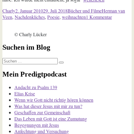
van
Autor
Veröffentlicht
Kategorien
Schlagwörter
Charly
2. Januar 2010
29. Juli 2018
Bücher und Filme
Herman van
Veen
am
zu
Veen
,
Nachdenkliches
,
Poesie
,
weihnachten
1 Kommentar
–
Herman
Lieber
van
Himmel“
© Charly Lücker
Veen
–
Suchen im Blog
Lieber
Himmel
Suchen
Suchen
nach:
Mein Predigtpodcast
Andacht zu Psalm 139
Elias Krise
Wenn wir Gott nicht richtig hören können
Was hat dieser Jesus mit mir zu tun?
Geschaffen zur Gemeinschaft
Das Leben mit Gott ist eine Zumutung
Begegnungen mit Jesus
Anfechtung und Versuchung