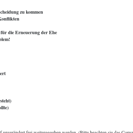
r Scheidung zu kommen
Konflikten
n für die Erneuerung der Ehe
blem!
ert
steht)
llte)
f unverändert frei weitergegeben werden. (Bitte beachten sie das Cop