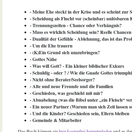
- Meine Ehe steckt in der Krise und es scheint zu
- Scheidung als Flucht vor (scheinbar) unlösbaren 
- Trennungszeiten - Chance oder Verhängnis?
- Muss es wirklich Scheidung sein? Reelle Chance
- Dualität der Gefühle - Ablehnung, das ist das Pro
- Um die Ehe trauern
- (K)Ein Grund sich umzubringen?
- Gottes Nähe
- Was will Gott? - Ein kleiner biblischer Exkurs
- Schuldig - oder ? / Wie die Gnade Gottes triumphi
- Nicht ohne Berater/Seelsorger?
- Alte und neue Freunde und die Familien
- Geschieden, was geschieht mit mir?
- Abnabelung (was die Bibel unter „ein Fleisch“ ver
- Ein neuer Partner (Warum man sich Zeit lassen so
- Und die Kinder? Geschieden sein, Eltern bleiben
- Gemeinde & Mitarbeiter
Das Buch können sie
hier kostenfrei herunterladen
und es dar