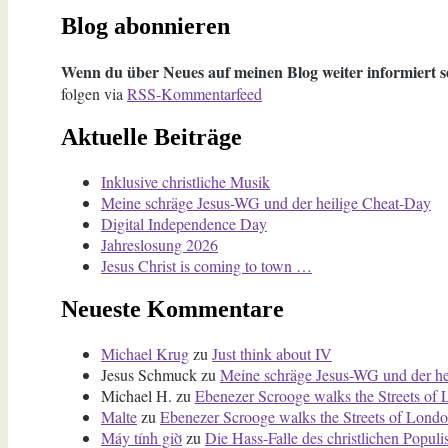
Blog abonnieren
Wenn du über Neues auf meinen Blog weiter informiert se
folgen via
RSS-Kommentarfeed
Aktuelle Beiträge
Inklusive christliche Musik
Meine schräge Jesus-WG und der heilige Cheat-Day
Digital Independence Day
Jahreslosung 2026
Jesus Christ is coming to town …
Neueste Kommentare
Michael Krug
zu
Just think about IV
Jesus Schmuck
zu
Meine schräge Jesus-WG und der he
Michael H.
zu
Ebenezer Scrooge walks the Streets of
Malte
zu
Ebenezer Scrooge walks the Streets of Londo
Máy tính giờ
zu
Die Hass-Falle des christlichen Popul