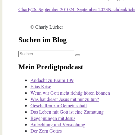
Autor
Veröffentlicht
Kategorien
Charly
26. September 2010
24. September 2023
Nachdenklich
am
© Charly Lücker
Suchen im Blog
Suchen
Suchen
nach:
Mein Predigtpodcast
Andacht zu Psalm 139
Elias Krise
Wenn wir Gott nicht richtig hören können
Was hat dieser Jesus mit mir zu tun?
Geschaffen zur Gemeinschaft
Das Leben mit Gott ist eine Zumutung
Begegnungen mit Jesus
Anfechtung und Versuchung
Der Zorn Gottes