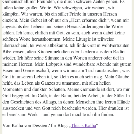
Gemeinschaft mit Freunden, die durch schwere Zeiten gehen. Es
fallen keine großen Worte. Wir schweigen, wir weinen, wir
kämpfen. Wir warten, bis ein stiller Friede in unseren Herzen
einzieht. Mein Gebet ist oft nur ein „Herr, erbarme dich“, wenn mir
angesichts des Lebens und seinen Herausforderungen die Worte
fehlen. Ich lerne, ehrlich mit Gott zu sein, auch wenn dabei keine
schönen Worte herauskommen. Meine Liturgie ist teilweise
überraschend, teilweise altbekannt. Ich finde Gott in wohlvertrauten
Bibelversen, alten Kirchenmelodien oder Liedern aus dem Radio
wieder. Ich höre seine Stimme in den Worten anderer oder tief in
meinem Herzen. Mein Lobpreis sind wunderbare Abende mit gutem
Essen und Gemeinschaft, wenn wir uns am Tisch austauschen, was
Gott in unserem Leben tut, so klein es auch sein mag. Mein Glaube
heißt, das Leben als Ganzes zu umarmen, mit allen hellen
Momenten und dunklen Schatten. Meine Gemeinde ist dort, wo mir
Gott begegnet. Im Café, in der Bahn, bei der Arbeit, in der Stille. In
den Geschichten des Alltags, in denen Menschen ihre leeren Hände
ausstrecken und von Gott reich beschenkt werden. Hier draußen ist
er bereits am Werk – und genau dort möchte ich ihn finden.
Von Katha von Dessien / Ihr Blog: „
This.is.Katha
“