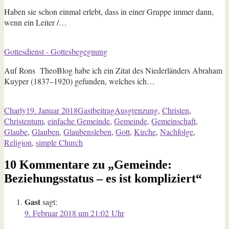
Haben sie schon einmal erlebt, dass in einer Gruppe immer dann,
wenn ein Leiter /…
Gottesdienst - Gottesbegegnung
Auf Rons TheoBlog habe ich ein Zitat des Niederländers Abraham
Kuyper (1837–1920) gefunden, welches ich…
Autor
Veröffentlicht
Kategorien
Schlagwörter
Charly
19. Januar 2018
Gastbeitrag
Ausgrenzung
,
Christen
,
am
Christentum
,
einfache Gemeinde
,
Gemeinde
,
Gemeinschaft
,
Glaube
,
Glauben
,
Glaubensleben
,
Gott
,
Kirche
,
Nachfolge
,
Religion
,
simple Church
10 Kommentare zu „Gemeinde:
Beziehungsstatus – es ist kompliziert“
Gast
sagt:
9. Februar 2018 um 21:02 Uhr