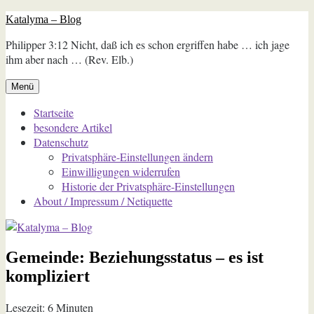
Zum
Katalyma – Blog
Inhalt
Philipper 3:12 Nicht, daß ich es schon ergriffen habe … ich jage
springen
ihm aber nach … (Rev. Elb.)
Menü
Startseite
besondere Artikel
Datenschutz
Privatsphäre-Einstellungen ändern
Einwilligungen widerrufen
Historie der Privatsphäre-Einstellungen
About / Impressum / Netiquette
Gemeinde: Beziehungsstatus – es ist
kompliziert
Lesezeit:
6
Minuten