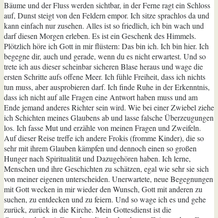
Bäume und der Fluss werden sichtbar, in der Ferne ragt ein Schloss
auf, Dunst steigt von den Feldern empor. Ich sitze sprachlos da und
kann einfach nur zusehen. Alles ist so friedlich, ich bin wach und
darf diesen Morgen erleben. Es ist ein Geschenk des Himmels.
Plötzlich höre ich Gott in mir flüstern: Das bin ich. Ich bin hier. Ich
begegne dir, auch und gerade, wenn du es nicht erwartest. Und so
trete ich aus dieser scheinbar sicheren Blase heraus und wage die
ersten Schritte aufs offene Meer. Ich fühle Freiheit, dass ich nichts
tun muss, aber ausprobieren darf. Ich finde Ruhe in der Erkenntnis,
dass ich nicht auf alle Fragen eine Antwort haben muss und am
Ende jemand anderes Richter sein wird. Wie bei einer Zwiebel ziehe
ich Schichten meines Glaubens ab und lasse falsche Überzeugungen
los. Ich fasse Mut und erzähle von meinen Fragen und Zweifeln.
Auf dieser Reise treffe ich andere Frokis (fromme Kinder), die so
sehr mit ihrem Glauben kämpfen und dennoch einen so großen
Hunger nach Spiritualität und Dazugehören haben. Ich lerne,
Menschen und ihre Geschichten zu schätzen, egal wie sehr sie sich
von meiner eigenen unterscheiden. Unerwartete, neue Begegnungen
mit Gott wecken in mir wieder den Wunsch, Gott mit anderen zu
suchen, zu entdecken und zu feiern. Und so wage ich es und gehe
zurück, zurück in die Kirche. Mein Gottesdienst ist die