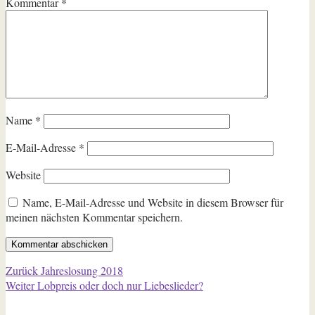
Kommentar
*
Name
*
E-Mail-Adresse
*
Website
Name, E-Mail-Adresse und Website in diesem Browser für
meinen nächsten Kommentar speichern.
Beitragsnavigation
Vorheriger
Zurück
Jahreslosung 2018
Nächster
Beitrag:
Weiter
Lobpreis oder doch nur Liebeslieder?
Beitrag: