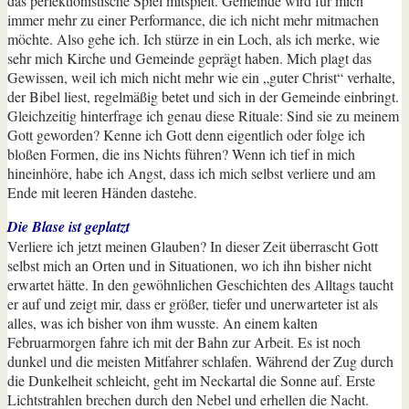
das perfektionistische Spiel mitspielt. Gemeinde wird für mich
immer mehr zu einer Performance, die ich nicht mehr mitmachen
möchte. Also gehe ich. Ich stürze in ein Loch, als ich merke, wie
sehr mich Kirche und Gemeinde geprägt haben. Mich plagt das
Gewissen, weil ich mich nicht mehr wie ein „guter Christ“ verhalte,
der Bibel liest, regelmäßig betet und sich in der Gemeinde einbringt.
Gleichzeitig hinterfrage ich genau diese Rituale: Sind sie zu meinem
Gott geworden? Kenne ich Gott denn eigentlich oder folge ich
bloßen Formen, die ins Nichts führen? Wenn ich tief in mich
hineinhöre, habe ich Angst, dass ich mich selbst verliere und am
Ende mit leeren Händen dastehe.
Die Blase ist geplatzt
Verliere ich jetzt meinen Glauben? In dieser Zeit überrascht Gott
selbst mich an Orten und in Situationen, wo ich ihn bisher nicht
erwartet hätte. In den gewöhnlichen Geschichten des Alltags taucht
er auf und zeigt mir, dass er größer, tiefer und unerwarteter ist als
alles, was ich bisher von ihm wusste. An einem kalten
Februarmorgen fahre ich mit der Bahn zur Arbeit. Es ist noch
dunkel und die meisten Mitfahrer schlafen. Während der Zug durch
die Dunkelheit schleicht, geht im Neckartal die Sonne auf. Erste
Lichtstrahlen brechen durch den Nebel und erhellen die Nacht.