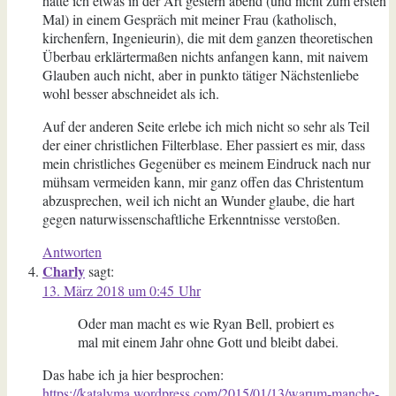
hatte ich etwas in der Art gestern abend (und nicht zum ersten
Mal) in einem Gespräch mit meiner Frau (katholisch,
kirchenfern, Ingenieurin), die mit dem ganzen theoretischen
Überbau erklärtermaßen nichts anfangen kann, mit naivem
Glauben auch nicht, aber in punkto tätiger Nächstenliebe
wohl besser abschneidet als ich.
Auf der anderen Seite erlebe ich mich nicht so sehr als Teil
der einer christlichen Filterblase. Eher passiert es mir, dass
mein christliches Gegenüber es meinem Eindruck nach nur
mühsam vermeiden kann, mir ganz offen das Christentum
abzusprechen, weil ich nicht an Wunder glaube, die hart
gegen naturwissenschaftliche Erkenntnisse verstoßen.
Antworten
Charly
sagt:
13. März 2018 um 0:45 Uhr
Oder man macht es wie Ryan Bell, probiert es
mal mit einem Jahr ohne Gott und bleibt dabei.
Das habe ich ja hier besprochen:
https://katalyma.wordpress.com/2015/01/13/warum-manche-