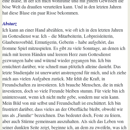
eine Blase, in der ich mich wohlfühle und mit gutem Gewissen die
böse Welt da draußen verurteilen kann. Und in den letzten Jahren
hat diese Blase ein paar Risse bekommen.
Absturz
Ich kann an einer Hand abzählen, wie oft ich in den letzten Jahren
im Gottesdienst war. Ich – die Mitarbeiterin, Lobpreisleiterin,
Glaubensvorbild, Ermutigerin, Geberin – habe aufgehört, das
fromme Spiel mitzuspielen. Es gibt zu viele Sonntage, an denen ich
mich mit leeren Händen und leerem Herz zum Gottesdienst
gezwungen habe und wütend wieder gegangen bin. Ich bin
ernüchtert darüber, wie schnell man plötzlich alleine dasteht. Das
letzte Studienjahr ist unerwartet anstrengend für mich, und ich ziehe
mich aus vielen Aufgaben zurück. Mir fehlt die Kraft, in
Freundschaften zu investieren. Ich brauche Menschen, die in mich
investieren, doch so viele Freunde bleiben stumm. Für viele bin ich
uninteressant, wenn ich nicht mehr gebe, sondern nur sein kann.
Mein Bild von mir selbst und Freundschaft ist erschüttert. Ich bin
frustriert darüber, dass vieles an der Oberfläche bleibt, obwohl wir
uns als „Familie“ bezeichnen. Das bedeutet doch, Feste zu feiern,
aber auch Stürme gemeinsam auszuhalten. Als sich das Leben von
seiner dunklen Seite zeigt, beginne ich, an dem zu zweifeln, was ich