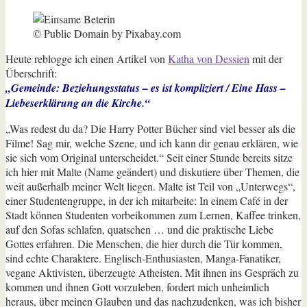
© Public Domain by Pixabay.com
Heute reblogge ich einen Artikel von
Katha von Dessien
mit der
Überschrift:
„Gemeinde: Beziehungsstatus – es ist kompliziert / Eine Hass –
Liebeserklärung an die Kirche.“
„Was redest du da? Die Harry Potter Bücher sind viel besser als die
Filme! Sag mir, welche Szene, und ich kann dir genau erklären, wie
sie sich vom Original unterscheidet.“ Seit einer Stunde bereits sitze
ich hier mit Malte (Name geändert) und diskutiere über Themen, die
weit außerhalb meiner Welt liegen. Malte ist Teil von „Unterwegs“,
einer Studentengruppe, in der ich mitarbeite:
In einem Café in der
Stadt können Studenten vorbeikommen zum Lernen, Kaffee trinken,
auf den Sofas schlafen, quatschen … und die praktische Liebe
Gottes erfahren. Die Menschen, die hier durch die Tür kommen,
sind echte Charaktere. Englisch-Enthusiasten, Manga-Fanatiker,
vegane Aktivisten, überzeugte Atheisten. Mit ihnen ins Gespräch zu
kommen und ihnen Gott vorzuleben, fordert mich unheimlich
heraus, über meinen Glauben und das nachzudenken, was ich bisher