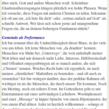
über mich, Gott und andere Menschen weiß. Scheinbare
Glaubensüberzeugungen klingen plötzlich wie hohle Phrasen. Wenn
ich versuche, diese Fragen mit anderen Christen zu teilen, bekomme
ich oft nur ein „ich bete für dich“ oder „vertrau einfach auf Gott“ als
schnelle Antwort. Wer lässt sich schon gerne auf unangenehme
Fragen ein, die an deinem bisherigen Fundament rütteln?
Gemeinde als Performance
Ich bin erstaunt über die Undurchlässigkeit dieser Blase, in der viele
von uns leben. Ich lerne Menschen von „da draußen“ kennen;
Menschen wie Malte bei „Unterwegs“, die weit außerhalb meiner
Welt leben und mir dennoch mehr Liebe, Interesse, Hilfsbereitschaft
und Offenheit entgegenbringen als so manch andere, die sich
„Christen“ nennen. Welches Recht habe ich eigentlich, sie nach
meinen „christlichen“ Maßstäben zu beurteilen – und oft auch zu
verurteilen? Ich bin verärgert darüber, dass der perfekte Rahmen oft
wichtiger ist als die Menschen, die durch unsere Tür kommen. Noch
ein Meeting, noch ein tolleres Event. Im Gottesdienst geht es um
Entertainment mit einer aufwändigen Lichtshow, Worshipkonzert
und einer „Message“ in hipper Sprache von einem Hipsterpastor, der
von einem iPad abliest. Jeder ist herzlich willkommen – solange er