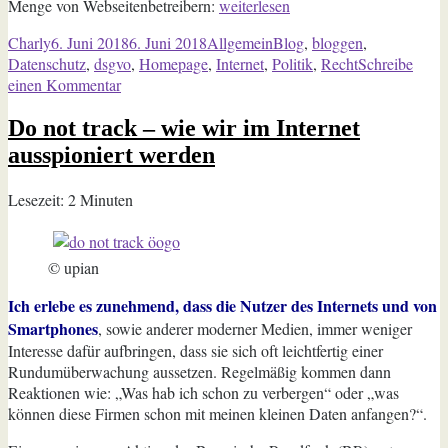
„Alles
Menge von Webseitenbetreibern:
weiterlesen
neu
Autor
Veröffentlicht
Kategorien
Schlagwörter
Charly
6. Juni 2018
6. Juni 2018
Allgemein
Blog
,
bloggen
,
macht
am
Datenschutz
,
dsgvo
,
Homepage
,
Internet
,
Politik
,
Recht
Schreibe
der
zu
einen Kommentar
Mai“
Alles
Do not track – wie wir im Internet
neu
macht
ausspioniert werden
der
Mai
Lesezeit:
2
Minuten
© upian
Ich erlebe es zunehmend, dass die Nutzer des Internets und von
Smartphones
, sowie anderer moderner Medien, immer weniger
Interesse dafür aufbringen, dass sie sich oft leichtfertig einer
Rundumüberwachung aussetzen. Regelmäßig kommen dann
Reaktionen wie: „Was hab ich schon zu verbergen“ oder „was
können diese Firmen schon mit meinen kleinen Daten anfangen?“.