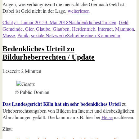
Augen, wie verhängnisvoll die menschliche Gier nach Geld ist.
„Mammons
Dabei ist Geld nicht in der Lage,
weiterlesen
Preis
Autor
Veröffentlicht
Kategorien
Schlagwörter
Charly
1. Januar 2015
3. Mai 2018
Nachdenkliches
Christen
,
Geld
,
–
am
Gemeinde
,
Gier
,
Glaube
,
Glauben
,
Herdentrieb
,
Internet
,
Mammon
,
der
zu
Masse
,
Panik
,
soziale Netzwerke
Schreibe einen Kommentar
Preis
Mammon
der
Bedenkliches Urteil zu
Preis
Masse“
–
Bildurheberrechten / Update
der
Preis
Lesezeit:
2
Minuten
der
Masse
© Public Domian
Das Landesgericht Köln hat ein sehr bedenkliches Urteil
zu
Urheberrechtsangaben von Bildern im Internet und diesbezüglichen
Abmahnungen gefällt. Die kann man z.B. hier bei
Heise
nachlesen.
Zitat: