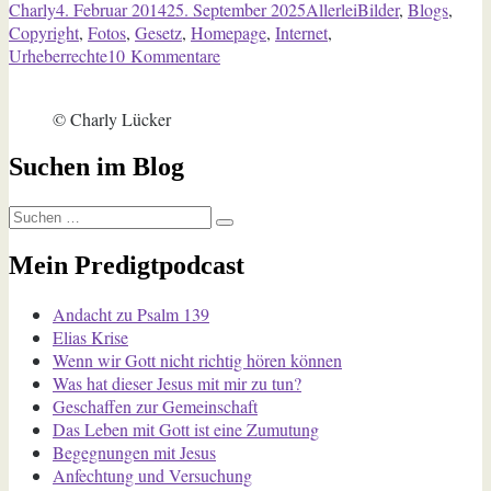
Autor
Veröffentlicht
Kategorien
Schlagwörter
Charly
4. Februar 2014
25. September 2025
Allerlei
Bilder
,
Blogs
,
zu
am
Copyright
,
Fotos
,
Gesetz
,
Homepage
,
Internet
,
Bildurheberrechten
zu
Urheberrechte
10 Kommentare
/
Bedenkliches
Update“
Urteil
© Charly Lücker
zu
Bildurheberrechten
Suchen im Blog
/
Update
Suchen
Suchen
nach:
Mein Predigtpodcast
Andacht zu Psalm 139
Elias Krise
Wenn wir Gott nicht richtig hören können
Was hat dieser Jesus mit mir zu tun?
Geschaffen zur Gemeinschaft
Das Leben mit Gott ist eine Zumutung
Begegnungen mit Jesus
Anfechtung und Versuchung