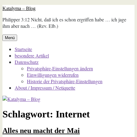
Zum
Katalyma – Blog
Inhalt
Philipper 3:12 Nicht, daß ich es schon ergriffen habe … ich jage
springen
ihm aber nach … (Rev. Elb.)
Menü
Startseite
besondere Artikel
Datenschutz
Privatsphäre-Einstellungen ändern
Einwilligungen widerrufen
Historie der Privatsphäre-Einstellungen
About / Impressum / Netiquette
Schlagwort:
Internet
Alles neu macht der Mai