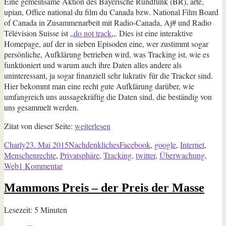
Eine gemeinsame Aktion des Bayerische Rundfunk (BR), arte,
upian, Office national du film du Canada bzw. National Film Board
of Canada in Zusammenarbeit mit Radio-Canada, Aj# und Radio
Télévision Suisse ist „
do not track
„. Dies ist eine interaktive
Homepage, auf der in sieben Episoden eine, wer zustimmt sogar
persönliche, Aufklärung betrieben wird, was Tracking ist, wie es
funktioniert und warum auch ihre Daten alles andere als
uninteressant, ja sogar finanziell sehr lukrativ für die Tracker sind.
Hier bekommt man eine recht gute Aufklärung darüber, wie
umfangreich uns aussagekräftig die Daten sind, die beständig von
uns gesammelt werden.
„Do
Zitat von dieser Seite:
weiterlesen
not
Autor
Veröffentlicht
Kategorien
Schlagwörter
Charly
23. Mai 2015
Nachdenkliches
Facebook
,
google
,
Internet
,
track
am
Menschenrechte
,
Privatsphäre
,
Tracking
,
twitter
,
Überwachung
,
–
zu
Web
1 Kommentar
wie
Do
wir
Mammons Preis – der Preis der Masse
not
im
track
Internet
–
Lesezeit:
5
Minuten
ausspioniert
wie
werden“