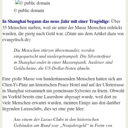
wir
im
© public domain
Internet
ausspioniert
In Shanghai begann das neue Jahr mit einer Tragödige
: Über
werden
35 Menschen starben, weil sie unter der Masse Menschen erdrückt
wurden, die gierig nach Geld war. (Zitate aus dem Artikel dazu von
evangelisch.de)
Die Menschen stürzen übereinander, werden
eingequetscht und niedergetrampelt. Die Silvesterfeier
in Shanghai endet in einer Massenpanik. Auslöser sind
Geldscheine, die US-Dollar-Noten ähneln.
Eine große Masse von hunderttausenden Menschen hatten sich am
Chen-Yi-Platz am historischen Peace Hotel und auf der Uferterrasse
in Shanghai versammelt um gemeinsam Sylvester zu feiern. Obwohl
im Vorfeld bereits eine Lasershow abgesagt wurde, weil dort zu
viele Menschen erwartet wurden, meinten Einige aus den darüber
liegenden Luxusclubs, dies sei eine gute Idee:
Aus einem der Luxus-Clubs in den historischen
Gebäuden am Bund war „Neujahrsgeld“ in Form von