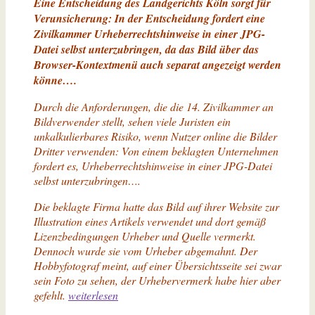
Eine Entscheidung des Landgerichts Köln sorgt für
Verunsicherung: In der Entscheidung fordert eine
Zivilkammer Urheberrechtshinweise in einer JPG-
Datei selbst unterzubringen, da das Bild über das
Browser-Kontextmenü auch separat angezeigt werden
könne….
Durch die Anforderungen, die die 14. Zivilkammer an
Bildverwender stellt, sehen viele Juristen ein
unkalkulierbares Risiko, wenn Nutzer online die Bilder
Dritter verwenden: Von einem beklagten Unternehmen
fordert es, Urheberrechtshinweise in einer JPG-Datei
selbst unterzubringen….
Die beklagte Firma hatte das Bild auf ihrer Website zur
Illustration eines Artikels verwendet und dort gemäß
Lizenzbedingungen Urheber und Quelle vermerkt.
Dennoch wurde sie vom Urheber abgemahnt. Der
Hobbyfotograf meint, auf einer Übersichtsseite sei zwar
sein Foto zu sehen, der Urhebervermerk habe hier aber
„Bedenkliches
gefehlt.
weiterlesen
Urteil