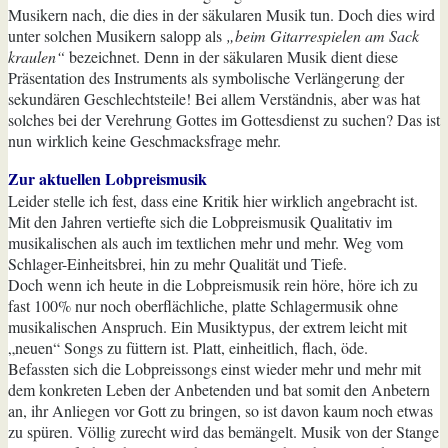
Musikern nach, die dies in der säkularen Musik tun. Doch dies wird
unter solchen Musikern salopp als
„beim Gitarrespielen am Sack
kraulen“
bezeichnet. Denn in der säkularen Musik dient diese
Präsentation des Instruments als symbolische Verlängerung der
sekundären Geschlechtsteile! Bei allem Verständnis, aber was hat
solches bei der Verehrung Gottes im Gottesdienst zu suchen? Das ist
nun wirklich keine Geschmacksfrage mehr.
Zur aktuellen Lobpreismusik
Leider stelle ich fest, dass eine Kritik hier wirklich angebracht ist.
Mit den Jahren vertiefte sich die Lobpreismusik Qualitativ im
musikalischen als auch im textlichen mehr und mehr. Weg vom
Schlager-Einheitsbrei, hin zu mehr Qualität und Tiefe.
Doch wenn ich heute in die Lobpreismusik rein höre, höre ich zu
fast 100% nur noch oberflächliche, platte Schlagermusik ohne
musikalischen Anspruch. Ein Musiktypus, der extrem leicht mit
„neuen“ Songs zu füttern ist. Platt, einheitlich, flach, öde.
Befassten sich die Lobpreissongs einst wieder mehr und mehr mit
dem konkreten Leben der Anbetenden und bat somit den Anbetern
an, ihr Anliegen vor Gott zu bringen, so ist davon kaum noch etwas
zu spüren. Völlig zurecht wird das bemängelt. Musik von der Stange