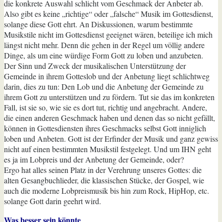
die konkrete Auswahl schlicht vom Geschmack der Anbeter ab.
Also gibt es keine „richtige“ oder „falsche“ Musik im Gottesdienst,
solange diese Gott ehrt. An Diskussionen, warum bestimmte
Musikstile nicht im Gottesdienst geeignet wären, beteilige ich mich
längst nicht mehr. Denn die gehen in der Regel um völlig andere
Dinge, als um eine würdige Form Gott zu loben und anzubeten.
Der Sinn und Zweck der musikalischen Unterstützung der
Gemeinde in ihrem Gotteslob und der Anbetung liegt schlichtweg
darin, dies zu tun: Den Lob und die Anbetung der Gemeinde zu
ihrem Gott zu unterstützen und zu fördern. Tut sie das im konkreten
Fall, ist sie so, wie sie es dort tut, richtig und angebracht. Andere,
die einen anderen Geschmack haben und denen das so nicht gefällt,
können in Gottesdiensten ihres Geschmacks selbst Gott inniglich
loben und Anbeten. Gott ist der Erfinder der Musik und ganz gewiss
nicht auf einen bestimmten Musikstil festgelegt. Und um IHN geht
es ja im Lobpreis und der Anbetung der Gemeinde, oder?
Ergo hat alles seinen Platz in der Verehrung unseres Gottes: die
alten Gesangbuchlieder, die klassischen Stücke, der Gospel, wie
auch die moderne Lobpreismusik bis hin zum Rock, HipHop, etc.
solange Gott darin geehrt wird.
Was besser sein könnte