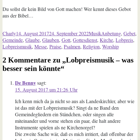
Du sollst dir kein Bild von Gott machen! Wer kennt dieses Gebot
aus der Bibel…
Autor
Veröffentlicht
Kategorien
Schlagwörter
Charly
14. August 2017
24. September 2022
Musik
Anbetung
,
Gebet
,
am
Gemeinde
,
Glaube
,
Glauben
,
Gott
,
Gottesdienst
,
Kirche
,
Lobpreis
,
Lobpreismusik
,
Messe
,
Praise
,
Psalmen
,
Religion
,
Worship
2 Kommentare zu „Lobpreismusik – was
besser sein könnte“
De Benny
sagt:
15. August 2017 um 21:26 Uhr
Ich kenn mich da ja nicht so aus als Landeskirchler, aber wie
ist das mit der Lobpreismusik? Singt da ne Band den
Gemeindegliedern ein Ständchen, oder singen alle
miteinander und vorne stehen ein paar, die halt andere
Instrumente spielen als ne Kirchenorgel?
Die zweite Sache wär, daß es mich irritiert, daß offenbar der