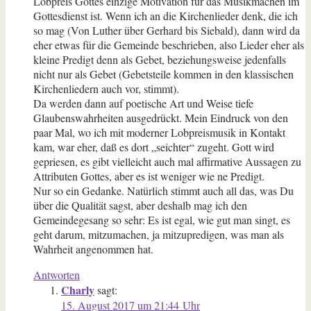
Lobpreis Gottes einzige Motivation für das Musikmachen im
Gottesdienst ist. Wenn ich an die Kirchenlieder denk, die ich
so mag (Von Luther über Gerhard bis Siebald), dann wird da
eher etwas für die Gemeinde beschrieben, also Lieder eher als
kleine Predigt denn als Gebet, beziehungsweise jedenfalls
nicht nur als Gebet (Gebetsteile kommen in den klassischen
Kirchenliedern auch vor, stimmt).
Da werden dann auf poetische Art und Weise tiefe
Glaubenswahrheiten ausgedrückt. Mein Eindruck von den
paar Mal, wo ich mit moderner Lobpreismusik in Kontakt
kam, war eher, daß es dort „seichter“ zugeht. Gott wird
gepriesen, es gibt vielleicht auch mal affirmative Aussagen zu
Attributen Gottes, aber es ist weniger wie ne Predigt.
Nur so ein Gedanke. Natürlich stimmt auch all das, was Du
über die Qualität sagst, aber deshalb mag ich den
Gemeindegesang so sehr: Es ist egal, wie gut man singt, es
geht darum, mitzumachen, ja mitzupredigen, was man als
Wahrheit angenommen hat.
Antworten
Charly
sagt:
15. August 2017 um 21:44 Uhr