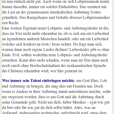
ist nun einfach nicht gut. Auch wenn sie sich Lobpreismusik nennt.
Immer dasselbe, immer ein solcher Einheitsbrei. Das vermiest mir
die Lust an der gemeinsamen musikalischen Anbetung Gottes
gründlich. Das Rumgehopse und Gehabe diverser Lobpreismusiker
erst Recht.
Eine weitere Eigenart neuer Lobpreis- und Anbetungslieder ist der,
dass im Text nicht mehr erkennbar ist, ob es sich um ein Liebeslied
an irgendeinen anderen Menschen handelt, oder um ein Liebeslied
welches sich konkret an Gott / Jesus richtet. Da fragt man sich,
warum dann noch eigene Lieder dichten? Liebeslieder gibt es ohne
Ende. Evtl. sollten weiterhin neue Lobpreis- und Anbetungslieder
entstehen. Kann aber nicht schaden, wenn man im Text dann auch
noch (auch ohne Hochschulstudium der neukanaäischen Sprache
der Christen) erkennbar wird, wer hier gemeint ist.
Wer immer sein Talent einbringen möchte
, um Gott Ehre, Lob
und Anbetung zu bringen, der mag dies mit Freuden tun. Doch
wenn er Andere in ihrer Anbetung damit unterstützen möchte, sollte
nie vergessen werden, dass es um Gott und die Anbetung durch
seine Gemeinde geht. Nicht um dich, lieber Musiker – egal wie gut
du bist oder für wie gut du dich selbst hältst. Alles, was an
Aufwand, insbesondere technischer, aufgebracht wird, muss dem