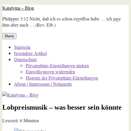
Zum
Katalyma – Blog
Inhalt
Philipper 3:12 Nicht, daß ich es schon ergriffen habe … ich jage
springen
ihm aber nach … (Rev. Elb.)
Menü
Startseite
besondere Artikel
Datenschutz
Privatsphäre-Einstellungen ändern
Einwilligungen widerrufen
Historie der Privatsphäre-Einstellungen
About / Impressum / Netiquette
Lobpreismusik – was besser sein könnte
Lesezeit:
6
Minuten