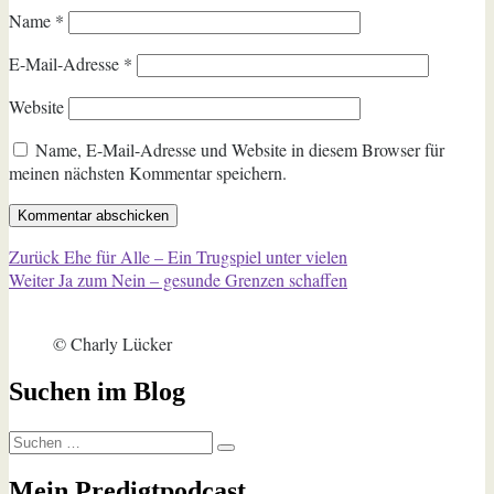
Name
*
E-Mail-Adresse
*
Website
Name, E-Mail-Adresse und Website in diesem Browser für
meinen nächsten Kommentar speichern.
Beitragsnavigation
Vorheriger
Zurück
Ehe für Alle – Ein Trugspiel unter vielen
Nächster
Beitrag:
Weiter
Ja zum Nein – gesunde Grenzen schaffen
Beitrag:
© Charly Lücker
Suchen im Blog
Suchen
Suchen
nach:
Mein Predigtpodcast