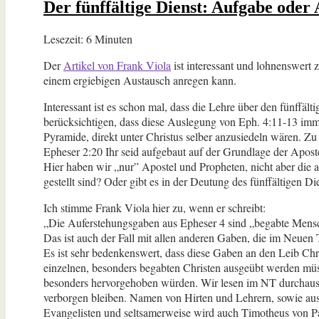
Der fünffältige Dienst: Aufgabe oder
Su
na
de
Lesezeit:
6
Minuten
per
Der
Artikel von Frank Viola
ist interessant und lohnenswert
pro
einem ergiebigen Austausch anregen kann.
Wo
Interessant ist es schon mal, dass die Lehre über den fünffäl
berücksichtigen, dass diese Auslegung von Eph. 4:11-13 imme
Pyramide, direkt unter Christus selber anzusiedeln wären.
Epheser 2:20 Ihr seid aufgebaut auf der Grundlage der Aposte
Hier haben wir „nur” Apostel und Propheten, nicht aber die 
gestellt sind? Oder gibt es in der Deutung des fünffältigen D
Ich stimme Frank Viola hier zu, wenn er schreibt:
„Die Auferstehungsgaben aus Epheser 4 sind „begabte Mensc
Das ist auch der Fall mit allen anderen Gaben, die im Neuen
Es ist sehr bedenkenswert, dass diese Gaben an den Leib Chr
einzelnen, besonders begabten Christen ausgeübt werden müs
besonders hervorgehoben würden. Wir lesen im NT durchaus v
verborgen bleiben. Namen von Hirten und Lehrern, sowie aus
Evangelisten und seltsamerweise wird auch Timotheus von Pa