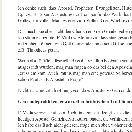
Ich denke auch, dass Apostel, Propheten, Evangelisten, Hir
Epheser 4:12 zur Ausrüstung der Heiligen für das Werk des Di
Gottes, zur vollen Mannesreife, zum Vollmaß des Wuchses der
Das macht sie aber nicht den Charismen / den Gnadengaben gl
Ich stimme aber hier F. Viola wiederum zu, dass eine gesund
miterleben können, wie Gott Gemeinden an einem Ort solche
z.B. Timotheus getan.
Wenn also F. Viola feststellt, dass die von ihm beobachteten A
ausgesandt wurden, mag man fragen ob das bei den Aposteln 
Jerusalem kam. Auch Paulus mag man eine gewisse Selbstverl
schon Paulus als Apostel in Frage?
Nicht verwunderlich ist hingegen, dass Apostel so Gemeinde b
Gemeindepraktiken, gewurzelt in heidnischen Traditione
F. Viola verweist auf sein Buch, in dem er aufzeigt, dass di
heutigen Apostel Gemeindestrukturen bauen, die verhindern d
Ich habe das Buch nicht gelesen, frage mich aber, woher er d
sehr an Formen gebunden, dass sein Geist nicht auch über S