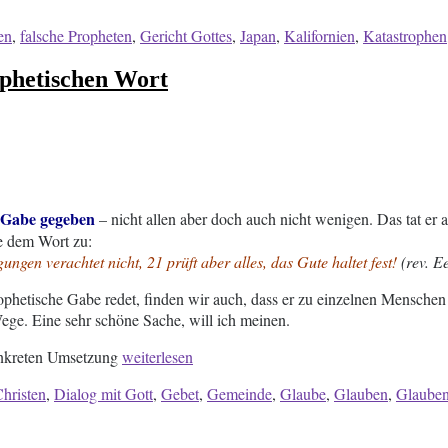
örter
en
,
falsche Propheten
,
Gericht Gottes
,
Japan
,
Kalifornien
,
Katastrophen
ophetischen Wort
e Gabe gegeben
– nicht allen aber doch auch nicht wenigen. Das tat e
me dem Wort zu:
ngen verachtet nicht, 21 prüft aber alles, das Gute haltet fest!
(rev. Ee
etische Gabe redet, finden wir auch, dass er zu einzelnen Menschen pe
ege. Eine sehr schöne Sache, will ich meinen.
„Die
konkreten Umsetzung
weiterlesen
Suche
örter
hristen
,
Dialog mit Gott
,
Gebet
,
Gemeinde
,
Glaube
,
Glauben
,
Glauben
nach
dem
e
persönlichen