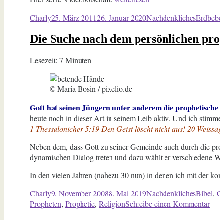
–
Autor
Veröffentlicht
Kategorien
Schlagw
Charly
25. März 2011
26. Januar 2020
Nachdenkliches
Erdbeb
Gericht
am
über
Die Suche nach dem persönlichen pr
Kalifornien“
Lesezeit:
7
Minuten
© Maria Bosin / pixelio.de
Gott hat seinen Jüngern unter anderem die prophetisch
heute noch in dieser Art in seinem Leib aktiv. Und ich stim
1 Thessalonicher 5:19 Den Geist löscht nicht aus! 20 Weissagu
Neben dem, dass Gott zu seiner Gemeinde auch durch die proph
dynamischen Dialog treten und dazu wählt er verschiedene W
In den vielen Jahren (nahezu 30 nun) in denen ich mit der 
Autor
Veröffentlicht
Kategorien
Schlagw
Charly
9. November 2008
8. Mai 2019
Nachdenkliches
Bibel
,
C
am
zu
Propheten
,
Prophetie
,
Religion
Schreibe einen Kommentar
Di