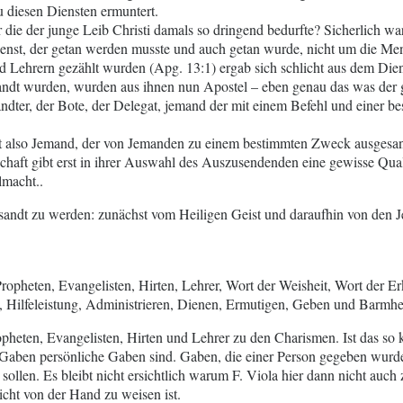
u diesen Diensten ermuntert.
 die der junge Leib Christi damals so dringend bedurfte? Sicherlich w
enst, der getan werden musste und auch getan wurde, nicht um die Me
Lehrern gezählt wurden (Apg. 13:1) ergab sich schlicht aus dem Dienst,
andt wurden, wurden aus ihnen nun Apostel – eben genau das was der g
andter, der Bote, der Delegat, jemand der mit einem Befehl und einer b
st also Jemand, der von Jemanden zu einem bestimmten Zweck ausgesandt
ft gibt erst in ihrer Auswahl des Auszusendenden eine gewisse Qualit
lmacht..
ndt zu werden: zunächst vom Heiligen Geist und daraufhin von den J
opheten, Evangelisten, Hirten, Lehrer, Wort der Weisheit, Wort der E
Hilfeleistung, Administrieren, Dienen, Ermutigen, Geben und Barmher
pheten, Evangelisten, Hirten und Lehrer zu den Charismen. Ist das so 
en Gaben persönliche Gaben sind. Gaben, die einer Person gegeben wur
sollen. Es bleibt nicht ersichtlich warum F. Viola hier dann nicht auc
ht von der Hand zu weisen ist.