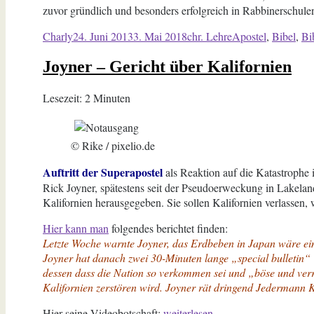
zuvor gründlich und besonders erfolgreich in Rabbinerschulen 
Autor
Veröffentlicht
Kategorien
Schlagwörter
Charly
24. Juni 2013
3. Mai 2018
chr. Lehre
Apostel
,
Bibel
,
Bi
am
Joyner – Gericht über Kalifornien
Lesezeit:
2
Minuten
© Rike / pixelio.de
Auftritt der Superapostel
als Reaktion auf die Katastrophe 
Rick Joyner, spätestens seit der Pseudoerweckung in Lakelan
Kalifornien herausgegeben. Sie sollen Kalifornien verlassen
Hier kann man
folgendes berichtet finden:
Letzte Woche warnte Joyner, das Erdbeben in Japan wäre ei
Joyner hat danach zwei 30-Minuten lange „special bulletin“
dessen dass die Nation so verkommen sei und „böse und verru
Kalifornien zerstören wird. Joyner rät dringend Jedermann K
„Joyner
Hier seine Videobotschaft:
weiterlesen