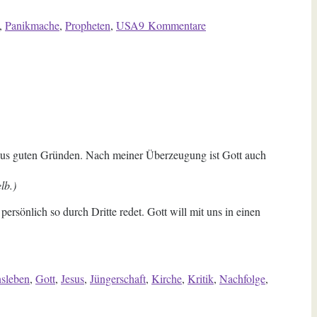
zu
,
Panikmache
,
Propheten
,
USA
9 Kommentare
Joyner
–
Gericht
über
Kalifornien
r aus guten Gründen. Nach meiner Überzeugung ist Gott auch
lb.)
rsönlich so durch Dritte redet. Gott will mit uns in einen
sleben
,
Gott
,
Jesus
,
Jüngerschaft
,
Kirche
,
Kritik
,
Nachfolge
,