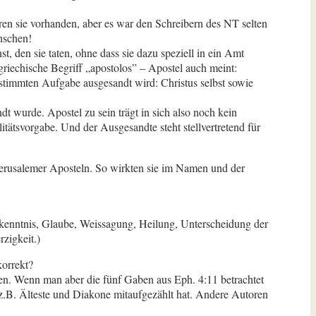
aren sie vorhanden, aber es war den Schreibern des NT selten
nschen!
 den sie taten, ohne dass sie dazu speziell in ein Amt
riechische Begriff „apostolos” – Apostel auch meint:
estimmten Aufgabe ausgesandt wird: Christus selbst sowie
 wurde. Apostel zu sein trägt in sich also noch kein
ätsvorgabe. Und der Ausgesandte steht stellvertretend für
erusalemer Aposteln. So wirkten sie im Namen und der
rkenntnis, Glaube, Weissagung, Heilung, Unterscheidung der
zigkeit.)
korrekt?
den. Wenn man aber die fünf Gaben aus Eph. 4:11 betrachtet
h z.B. Älteste und Diakone mitaufgezählt hat. Andere Autoren