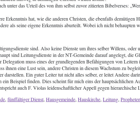
 auch unter das Urteil des von ihm selbst zuvor zitierten Bibelverses: „W
sere Erkenntnis hat, wie die anderen Christen, die ebenfalls demütigen
re als seine eigene Erkenntnis aburteilt. Wobei ich nicht behaupten wil
fältigungsdienste sind. Also keine Dienste um ihres selber Willens, ode
rhaupt sind Leitungsdienste in der NT-Gemeinde darauf angelegt, die Gl
 Delegation muss eines der grundlegenden Befähigungen von Leitern im
ihnen eine Lust sein, andere Christen in diesem Wachstum zu begleite
er darstellen. Ein guter Leiter tut nicht alles selber, er leitet Andere 
in ein Beispiel finden. Dies scheint für mich eins der hauptsächlichen Au
pricht auch F. Violas leidenschaftlicher Appell gegen hierarchische L
nde
,
fünffältiger Dienst
,
Hausgemeinde
,
Hauskirche
,
Leitung
,
Prophete