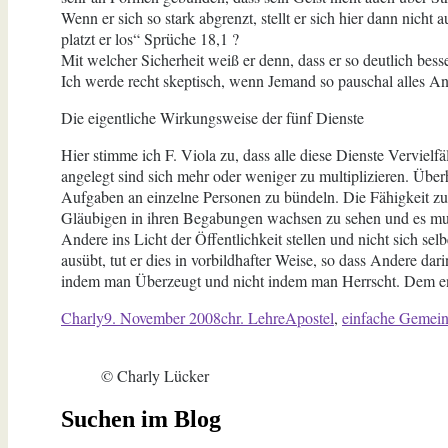
Wenn er sich so stark abgrenzt, stellt er sich hier dann nicht
platzt er los“ Sprüche 18,1 ?
Mit welcher Sicherheit weiß er denn, dass er so deutlich bes
Ich werde recht skeptisch, wenn Jemand so pauschal alles Ande
Die eigentliche Wirkungsweise der fünf Dienste
Hier stimme ich F. Viola zu, dass alle diese Dienste Verviel
angelegt sind sich mehr oder weniger zu multiplizieren. Übe
Aufgaben an einzelne Personen zu bündeln. Die Fähigkeit zur
Gläubigen in ihren Begabungen wachsen zu sehen und es muss 
Andere ins Licht der Öffentlichkeit stellen und nicht sich selb
ausübt, tut er dies in vorbildhafter Weise, so dass Andere dar
indem man Überzeugt und nicht indem man Herrscht. Dem ents
Autor
Veröffentlicht
Kategorien
Schlagwörter
Charly
9. November 2008
chr. Lehre
Apostel
,
einfache Gemei
am
© Charly Lücker
Suchen im Blog