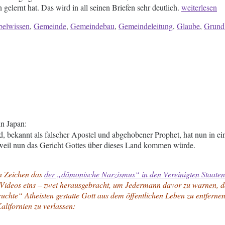
„Auf
gelernt hat. Das wird in all seinen Briefen sehr deutlich.
weiterlesen
Grundlage
belwissen
,
Gemeinde
,
Gemeindebau
,
Gemeindeleitung
,
Glaube
,
Grund
der
Apostel
und
Propheten“
in Japan:
d, bekannt als falscher Apostel und abgehobener Prophet, hat nun in 
, weil nun das Gericht Gottes über dieses Land kommen würde.
n Zeichen das
der „dämonische Narzismus“ in den Vereinigten Staaten
 Videos eins – zwei herausgebracht, um Jedermann davor zu warnen, da
chte“ Atheisten gestatte Gott aus dem öffentlichen Leben zu entfernen
alifornien zu verlassen: