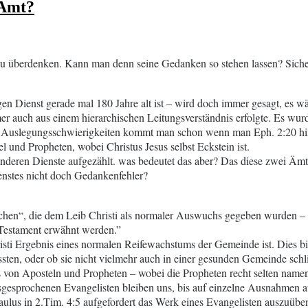
 Amt?
che
prophetischen
ch
Wort“
m
sönlichen
 zu überdenken. Kann man denn seine Gedanken so stehen lassen? Sicher
phetischen
rt
tigen Dienst gerade mal 180 Jahre alt ist – wird doch immer gesagt, es w
r auch aus einem hierarchischen Leitungsverständnis erfolgte. Es wurd
 Zu Auslegungsschwierigkeiten kommt man schon wenn man Eph. 2:20 hi
l und Propheten, wobei Christus Jesus selbst Eckstein ist.
anderen Dienste aufgezählt. was bedeutet das aber? Das diese zwei Ämte
ienstes nicht doch Gedankenfehler?
hen“, die dem Leib Christi als normaler Auswuchs gegeben wurden – s
 Testament erwähnt werden.”
isti Ergebnis eines normalen Reifewachstums der Gemeinde ist. Dies bir
sten, oder ob sie nicht vielmehr auch in einer gesunden Gemeinde sc
on Aposteln und Propheten – wobei die Propheten recht selten nament
gesprochenen Evangelisten bleiben uns, bis auf einzelne Ausnahmen au
ulus in 2.Tim. 4:5 aufgefordert das Werk eines Evangelisten auszuübe