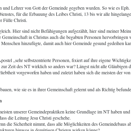
ten und Lehrer von Gott der Gemeinde gegeben wurden. So wie es Eph. 
enstes, für die Erbauung des Leibes Christi, 13 bis wir alle hingelan
 Fülle Christi.
eich. Hier sind nicht Befähigungen aufgezählt, hier sind meiner Mein
e Gemeinschaft in Christus auch die begabten Personen hervorbringen w
 Menschen hinzufügte, damit auch hier Gemeinde gesund gedeihen kann.
postel „sehr selbstzentrierte Personen, fixiert auf ihre eigene Wichtigk
zur Zeit des NT wirklich so anders war? Längst nicht alle Gläubigen 
iebtheit vorgeworfen haben und zuletzt haben sich die meisten der v
auen, wie sie es in ihrer Gemeinschaft gelernt und als Richtig befund
n
e meisten unserer Gemeindepraktiken keine Grundlage im NT haben und h
ass die Leitung Jesu Christi geschehe.
enn die Sicherheit nimmt, dass alle Möglichkeiten des Gemeindebaus abs
trukturen hinweg in demütigen Christen wirken könne?