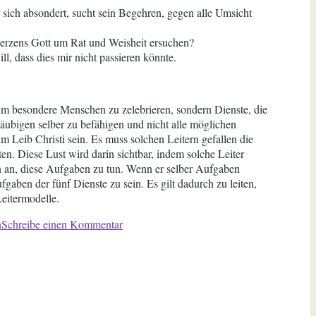
er sich absondert, sucht sein Begehren, gegen alle Umsicht
 Herzens Gott um Rat und Weisheit ersuchen?
l, dass dies mir nicht passieren könnte.
r um besondere Menschen zu zelebrieren, sondern Dienste, die
äubigen selber zu befähigen und nicht alle möglichen
 Leib Christi sein. Es muss solchen Leitern gefallen die
n. Diese Lust wird darin sichtbar, indem solche Leiter
darin an, diese Aufgaben zu tun. Wenn er selber Aufgaben
fgaben der fünf Dienste zu sein. Es gilt dadurch zu leiten,
eitermodelle.
zu
n
Schreibe einen Kommentar
Der
fünffältige
Dienst:
Aufgabe
oder
Amt?