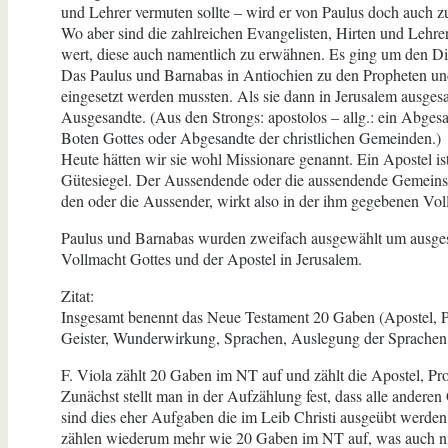
und Lehrer vermuten sollte – wird er von Paulus doch auch z
Wo aber sind die zahlreichen Evangelisten, Hirten und Lehrer
wert, diese auch namentlich zu erwähnen. Es ging um den Di
Das Paulus und Barnabas in Antiochien zu den Propheten und 
eingesetzt werden mussten. Als sie dann in Jerusalem ausges
Ausgesandte. (Aus den Strongs: apostolos – allg.: ein Abges
Boten Gottes oder Abgesandte der christlichen Gemeinden.)
Heute hätten wir sie wohl Missionare genannt. Ein Apostel i
Gütesiegel. Der Aussendende oder die aussendende Gemeinscha
den oder die Aussender, wirkt also in der ihm gegebenen Vol
Paulus und Barnabas wurden zweifach ausgewählt um ausgesa
Vollmacht Gottes und der Apostel in Jerusalem.
Zitat:
Insgesamt benennt das Neue Testament 20 Gaben (Apostel, Pr
Geister, Wunderwirkung, Sprachen, Auslegung der Sprachen, 
F. Viola zählt 20 Gaben im NT auf und zählt die Apostel, Pro
Zunächst stellt man in der Aufzählung fest, dass alle ander
sind dies eher Aufgaben die im Leib Christi ausgeübt werden 
zählen wiederum mehr wie 20 Gaben im NT auf, was auch nic